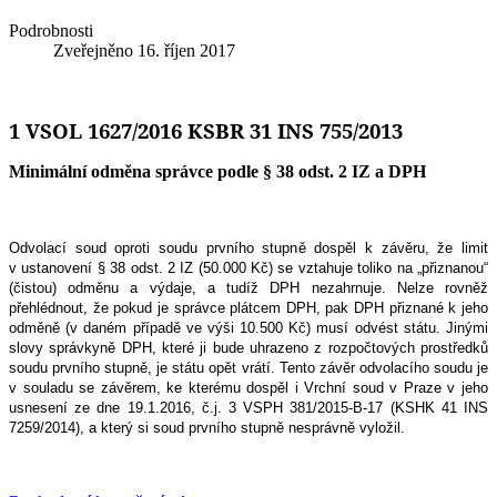
Podrobnosti
Zveřejněno
16. říjen 2017
1 VSOL 1627/2016 KSBR 31 INS 755/2013
Minimální odměna správce podle § 38 odst. 2 IZ a DPH
Odvolací soud oproti soudu prvního stupně dospěl k závěru, že limit
v ustanovení § 38 odst. 2 IZ (50.000 Kč) se vztahuje toliko na „přiznanou“
(čistou) odměnu a výdaje, a tudíž DPH nezahrnuje. Nelze rovněž
přehlédnout, že pokud je správce plátcem DPH, pak DPH přiznané k jeho
odměně (v daném případě ve výši 10.500 Kč) musí odvést státu. Jinými
slovy správkyně DPH, které ji bude uhrazeno z rozpočtových prostředků
soudu prvního stupně, je státu opět vrátí. Tento závěr odvolacího soudu je
v souladu se závěrem, ke kterému dospěl i Vrchní soud v Praze v jeho
usnesení ze dne 19.1.2016, č.j. 3 VSPH 381/2015-B-17 (KSHK 41 INS
7259/2014), a který si soud prvního stupně nesprávně vyložil.