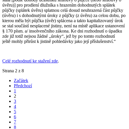
úvěru)] pro prodlení dlužníka s hrazením
dohodnutých splátek
půjčky (splátek úvěru) splatnou celá dosud neuhrazená část půjčky
(úvěru) i s dohodnutými úroky z půjčky (z úvěru) za celou dobu, po
kterou měla být půjčka
(úvěr) splácena a takto kapitalizovaný úrok
se stal součástí nesplacené jistiny, není na místě
aplikace ustanovení
§ 170 písm. a/ insolvenčního zákona. Ke dni rozhodnutí o úpadku
zde již
totiž nejsou žádné „úroky“, jež by po tomto rozhodnutí
ještě mohly přirůst k jistině
pohledávky jako její příslušenství.“
Celé rozhodnutí ke stažení zde
.
Strana 2 z 8
Začátek
Předchozí
1
2
3
4
5
6
7
8