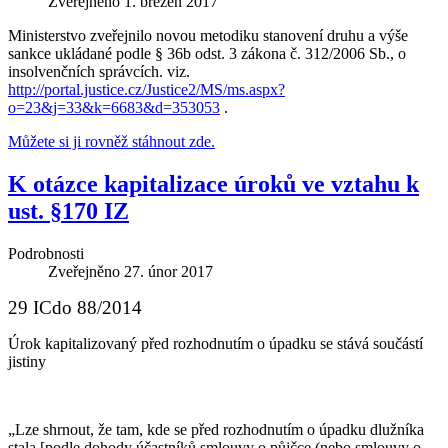
Zveřejněno
1. březen 2017
Ministerstvo zveřejnilo novou metodiku stanovení druhu a výše
sankce ukládané podle § 36b odst. 3 zákona č. 312/2006 Sb., o
insolvenčních správcích. viz.
http://portal.justice.cz/Justice2/MS/ms.aspx?
o=23&j=33&k=6683&d=353053
.
Můžete si ji rovněž stáhnout zde.
K otázce kapitalizace úroků ve vztahu k
ust. §170 IZ
Podrobnosti
Zveřejněno
27. únor 2017
29 ICdo 88/2014
Úrok kapitalizovaný před rozhodnutím o úpadku se stává součástí
jistiny
„Lze shrnout, že tam, kde se před rozhodnutím o úpadku dlužníka
stala [podle dohody
účastníků smlouvy o půjčce (nebo smlouvy o