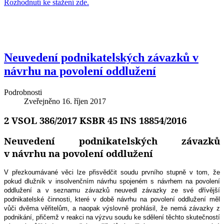
Rozhodnutí ke stažení zde.
Neuvedení podnikatelských závazků v
návrhu na povolení oddlužení
Podrobnosti
Zveřejněno
16. říjen 2017
2 VSOL 386/2017 KSBR 45 INS 18854/2016
Neuvedení podnikatelských závazků
v návrhu na povolení oddlužení
V přezkoumávané věci lze přisvědčit soudu prvního stupně v tom, že
pokud dlužník v insolvenčním návrhu spojeném s návrhem na povolení
oddlužení a v seznamu závazků neuvedl závazky ze své dřívější
podnikatelské činnosti, které v době návrhu na povolení oddlužení měl
vůči dvěma věřitelům, a naopak výslovně prohlásil, že nemá závazky z
podnikání, přičemž v reakci na výzvu soudu ke sdělení těchto skutečností