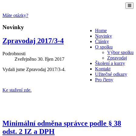
Máte otázky?
Novinky
Home
Novinky
Zpravodaj 2017/3-4
Články
O spolku
Výbor spolku
Podrobnosti
Zpravodaj
Zveřejněno
30. říjen 2017
Školení a kurzy
Kontakt
Vydali jsme Zpravodaj 2017/3-4.
Užitečné odkazy
Pro členy
Ke stažení zde.
Minimální odměna správce podle § 38
odst. 2 IZ a DPH