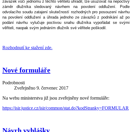
závazek vůči jednomu z těchto věřitelů uhradil, lze usuzovat na nepoctivý
záměr dlužníka sledovaný návrhem na povolení oddlužení. Podle
odvolacího soudu zatajení skutečností rozhodných pro posouzení návrhu
na povolení oddlužení a úhrada jednoho ze závazků z podnikání až po
podání návrhu vylučuje poctivou snahu dlužníka vypořádat se svými
věřiteli, naopak svým jednáním dlužník své věřitele poškodil.
Rozhodnutí ke stažení zde.
Nové formuláře
Podrobnosti
Zveřejněno
9. červenec 2017
Na webu ministerstva již jsou zveřejněny nové formuláře:
https://isir.justice.cz/isir/common/stat.do?kodStranky=FORMULAR
Návrh vyhlášky