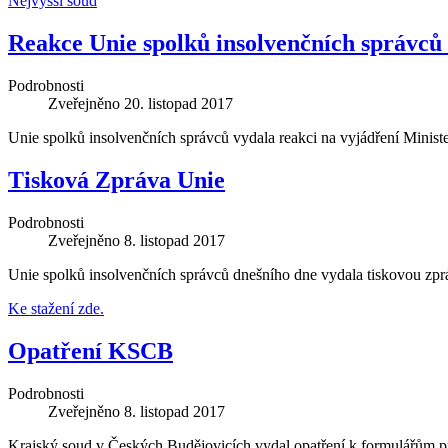
Nejvyšší soud
Reakce Unie spolků insolvenčních správců 
Podrobnosti
Zveřejněno
20. listopad 2017
Unie spolků insolvenčních správců vydala reakci na vyjádření Ministe
Tisková Zpráva Unie
Podrobnosti
Zveřejněno
8. listopad 2017
Unie spolků insolvenčních správců dnešního dne vydala tiskovou zp
Ke stažení zde.
Opatření KSCB
Podrobnosti
Zveřejněno
8. listopad 2017
Krajský soud v Českých Budějovicích vydal opatření k formulářům p