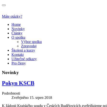
Máte otázky?
Home
Novinky
Články
O spolku
Výbor spolku
Zpravodaj
Školení a kurzy
Kontakt
Užitečné odkazy
Pro členy
Novinky
Pokyn KSCB
Podrobnosti
Zveřejněno
15. srpen 2018
K žádosti Krajského soudu v Českých Budějovicích zveřejňujeme po