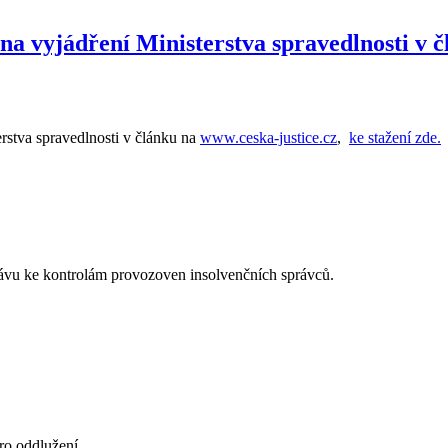
na vyjádření Ministerstva spravedlnosti v č
rstva spravedlnosti v článku na
www.ceska-justice.cz
,
ke stažení zde.
rávu ke kontrolám provozoven insolvenčních správců.
ro oddlužení.