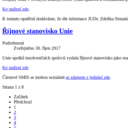
Ke stažení zde
.
K tomuto opatření dodáváme, že dle informace JUDr. Zdeňka Strnada,
Říjnové stanovisko Unie
Podrobnosti
Zveřejněno
30. říjen 2017
Unie spolků insolvenčních správců vydala říjnové stanovisko jako rea
Ke stažení zde
Členové SMIS se mohou seznámit
se zápisem z jednání zde
.
Strana 1 z 8
Začátek
Předchozí
1
2
3
4
5