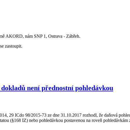
domě AKORD, nám SNP 1, Ostrava - Zábřeh.
se zastoupit.
dokladů není přednostní pohledávkou
4, 29 ICdo 98/2015-73 ze dne 31.10.2017 rozhodl, že daňová pohledáv
atou (§168 IZ) nebo pohledávkou postavenou na roveň pohledávkám z