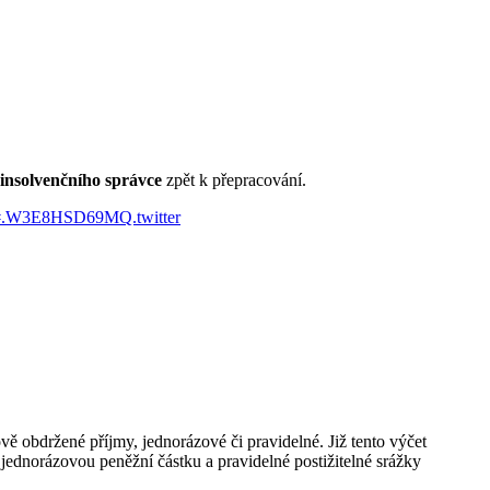
insolvenčního správce
zpět k přepracování.
eni/#.W3E8HSD69MQ.twitter
vě obdržené příjmy, jednorázové či pravidelné. Již tento výčet
jednorázovou peněžní částku a pravidelné postižitelné srážky