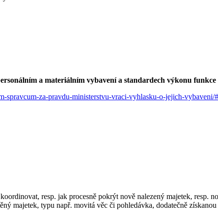
ersonálním a materiálním vybavení a standardech výkonu funkce 
cnim-spravcum-za-pravdu-ministerstvu-vraci-vyhlasku-o-jejich-vybav
koordinovat, resp. jak procesně pokrýt nově nalezený majetek, resp. no
těný majetek, typu např. movitá věc či pohledávka, dodatečně získanou 