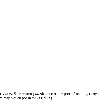
ka vzešlá z režimu §44 zákona o dani z přidané hodnoty (tedy z
a majetkovou podstatou (§169 IZ).