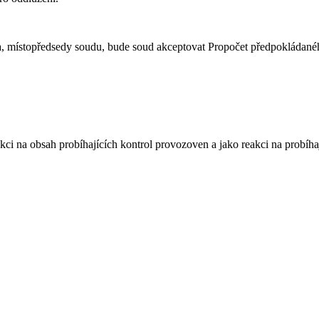
 místopředsedy soudu, bude soud akceptovat Propočet předpokládaného
kci na obsah probíhajících kontrol provozoven a jako reakci na probíhaj