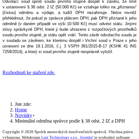
Odvolací soud oproti soudu prvního stupně dospěl k závěru, že limit
v ustanovení § 38 odst. 2 IZ (50.000 Kč) se vztahuje toliko na „přiznanou“
(čistou) odměnu a výdaje, a tudíž DPH nezahrnuje. Nelze rovněž
přehlédnout, že pokud je správce plátcem DPH, pak DPH přiznané k jeho
odměně (v daném případě ve výši 10.500 Kč) musí odvést státu. Jinými
slovy správkyně DPH, které ji bude uhrazeno z rozpočtových prostředků
soudu prvního stupně, je státu opět vrátí. Tento závěr odvolacího soudu je
v souladu se závěrem, ke kterému dospěl i Vrchní soud v Praze v jeho
usnesení ze dne 19.1.2016, č.j. 3 VSPH 381/2015-B-17 (KSHK 41 INS
7259/2014), a který si soud prvního stupně nesprávně vyložil.
Rozhodnutí ke stažení zde.
Jste zde:
Home
Novinky
Minimální odměna správce podle § 38 odst. 2 IZ a DPH
Copyright © 2026 Spolek moravských insolvenčních správců. Všechna práva
vyhrazena. Webdesign
Last Technology s.r.o.
.
Joomla!
je svobodný software