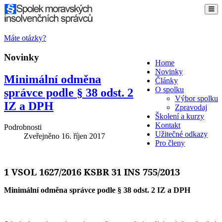
Máte otázky?
Novinky
Home
Novinky
Minimální odměna
Články
O spolku
správce podle § 38 odst. 2
Výbor spolku
IZ a DPH
Zpravodaj
Školení a kurzy
Kontakt
Podrobnosti
Užitečné odkazy
Zveřejněno
16. říjen 2017
Pro členy
1 VSOL 1627/2016 KSBR 31 INS 755/2013
Minimální odměna správce podle § 38 odst. 2 IZ a DPH