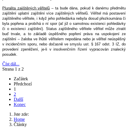
Pluralita zajištěných věřitelů
– ta bude dána, pokud k danému předmětu
zajištění uplatní zajištění více zajištěných věřitelů. Věřitel má postavení
zajištěného věřitele, i když jeho pohledávka nebyla dosud přezkoumána či
byla popřena a probíhá o ní spor (ať již o samotnou existenci pohledávky
či o existenci zajištění). Status zajištěného věřitele věřitel může ztratit
buď trvale, a to základě úspěšného popření práva na uspokojení ze
zajištění – žaloba ve lhůtě věřitelem nepodána nebo je věřitel neúspěšný
v incidenčním sporu, nebo dočasně ve smyslu ust. § 167 odst. 3 IZ, do
provedení zpeněžení, je-li v insolvenčním řízení vypracován znalecký
posudek.
Číst dál...
Strana 1 z 2
Začátek
Předchozí
1
2
Další
Konec
Jste zde:
Home
Články