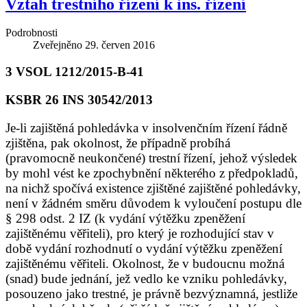
Vztah trestního řízení k ins. řízení
Podrobnosti
Zveřejněno
29. červen 2016
3 VSOL 1212/2015-B-41
KSBR 26 INS 30542/2013
Je-li zajištěná pohledávka v insolvenčním řízení řádně
zjištěna, pak okolnost, že případně probíhá
(pravomocně neukončené) trestní řízení, jehož výsledek
by mohl vést ke zpochybnění některého z předpokladů,
na nichž spočívá existence zjištěné zajištěné pohledávky,
není v žádném směru důvodem k vyloučení postupu dle
§ 298 odst. 2 IZ (k vydání výtěžku zpeněžení
zajištěnému věřiteli), pro který je rozhodující stav v
době vydání rozhodnutí o vydání výtěžku zpeněžení
zajištěnému věřiteli. Okolnost, že v budoucnu možná
(snad) bude jednání, jež vedlo ke vzniku pohledávky,
posouzeno jako trestné, je právně bezvýznamná, jestliže