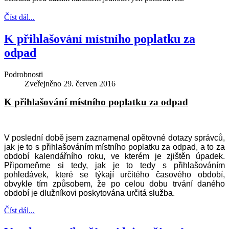
Číst dál...
K přihlašování místního poplatku za
odpad
Podrobnosti
Zveřejněno
29. červen 2016
K přihlašování místního poplatku za odpad
V poslední době jsem zaznamenal opětovné dotazy správců,
jak je to s přihlašováním místního poplatku za odpad, a to za
období kalendářního roku, ve kterém je zjištěn úpadek.
Připomeňme si tedy, jak je to tedy s přihlašováním
pohledávek, které se týkají určitého časového období,
obvykle tím způsobem, že po celou dobu trvání daného
období je dlužníkovi poskytována určitá služba.
Číst dál...