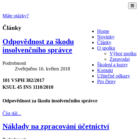
Máte otázky?
Články
Home
Novinky
Odpovědnost za škodu
Články
O spolku
insolvenčního správce
Výbor spolku
Zpravodaj
Podrobnosti
Školení a kurzy
Zveřejněno
16. květen 2018
Kontakt
Užitečné odkazy
101 VSPH 382/2017
Pro členy
KSUL 45 INS 1110/2010
Odpovědnost za škodu insolvenčního správce
Číst dál...
Náklady na zpracování účetnictví