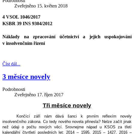
Podrobnosti
Zveřejněno
15. květen 2018
4 VSOL 1046/2017
KSBR 39 INS 9304/2012
Náklady na zpracování účetnictví a jejich uspokojování
v insolvenčním řízení
Číst dál...
3 měsíce novely
Podrobnosti
Zveřejněno
17. říjen 2017
Tři měsíce novely
Končící září nám dává šanci k prvním reflexím novely
insolvenčního zákona. Co tedy nového novela přinesla? Nelze začít jinak
než údaji o počtu nových věcí. Srovnejme nápad u KSOS za třetí
kalendářní čtvrtletí posledních let: 2014 – 1595, 2015 – 1427, 2016 –