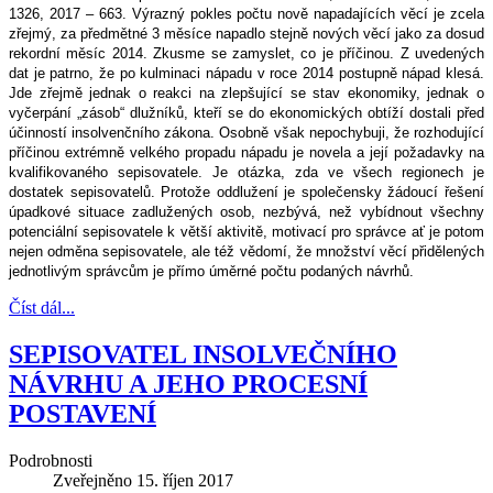
1326, 2017 – 663. Výrazný pokles počtu nově napadajících věcí je zcela
zřejmý, za předmětné 3 měsíce napadlo stejně nových věcí jako za dosud
rekordní měsíc 2014. Zkusme se zamyslet, co je příčinou. Z uvedených
dat je patrno, že po kulminaci nápadu v roce 2014 postupně nápad klesá.
Jde zřejmě jednak o reakci na zlepšující se stav ekonomiky, jednak o
vyčerpání „zásob“ dlužníků, kteří se do ekonomických obtíží dostali před
účinností insolvenčního zákona. Osobně však nepochybuji, že rozhodující
příčinou extrémně velkého propadu nápadu je novela a její požadavky na
kvalifikovaného sepisovatele. Je otázka, zda ve všech regionech je
dostatek sepisovatelů. Protože oddlužení je společensky žádoucí řešení
úpadkové situace zadlužených osob, nezbývá, než vybídnout všechny
potenciální sepisovatele k větší aktivitě, motivací pro správce ať je potom
nejen odměna sepisovatele, ale též vědomí, že množství věcí přidělených
jednotlivým správcům je přímo úměrné počtu podaných návrhů.
Číst dál...
SEPISOVATEL INSOLVEČNÍHO
NÁVRHU A JEHO PROCESNÍ
POSTAVENÍ
Podrobnosti
Zveřejněno
15. říjen 2017