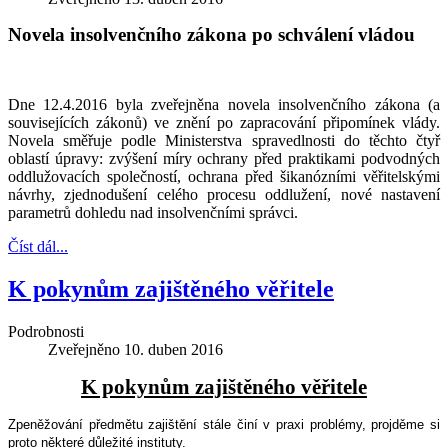
Novela insolvenčního zákona po schválení vládou
Dne 12.4.2016 byla zveřejněna novela insolvenčního zákona (a
souvisejících zákonů) ve znění po zapracování připomínek vlády.
Novela směřuje podle Ministerstva spravedlnosti do těchto čtyř
oblastí úpravy: zvýšení míry ochrany před praktikami podvodných
oddlužovacích společností, ochrana před šikanózními věřitelskými
návrhy, zjednodušení celého procesu oddlužení, nové nastavení
parametrů dohledu nad insolvenčními správci.
Číst dál...
K pokynům zajištěného věřitele
Podrobnosti
Zveřejněno
10. duben 2016
K pokynům zajištěného věřitele
Zpeněžování předmětu zajištění stále činí v praxi problémy, projděme si
proto některé důležité instituty.