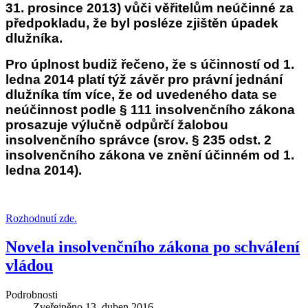
31. prosince 2013) vůči věřitelům neúčinné za
předpokladu, že byl posléze zjištěn úpadek
dlužníka.
Pro úplnost budiž řečeno, že s účinností od 1.
ledna 2014 platí týž závěr pro právní jednání
dlužníka tím více, že od uvedeného data se
neúčinnost podle § 111 insolvenčního zákona
prosazuje výlučně odpůrčí žalobou
insolvenčního správce (srov. § 235 odst. 2
insolvenčního zákona ve znění účinném od 1.
ledna 2014).
Rozhodnutí zde.
Novela insolvenčního zákona po schválení
vládou
Podrobnosti
Zveřejněno
13. duben 2016