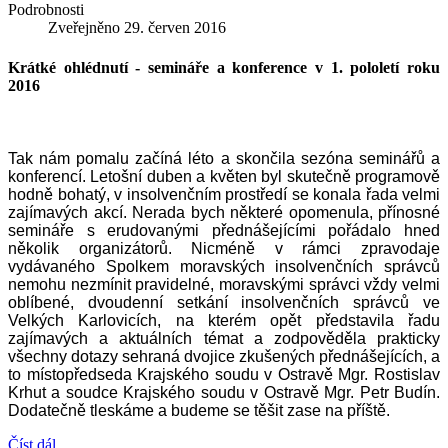
Podrobnosti
Zveřejněno
29. červen 2016
Krátké ohlédnutí - semináře a konference v 1. pololetí roku
2016
Tak nám pomalu začíná léto a skončila sezóna seminářů a
konferencí. Letošní duben a květen byl skutečně programově
hodně bohatý, v insolvenčním prostředí se konala řada velmi
zajímavých akcí. Nerada bych některé opomenula, přínosné
semináře s erudovanými přednášejícími pořádalo hned
několik organizátorů. Nicméně v rámci zpravodaje
vydávaného Spolkem moravských insolvenčních správců
nemohu nezmínit pravidelné, moravskými správci vždy velmi
oblíbené, dvoudenní setkání insolvenčních správců ve
Velkých Karlovicích, na kterém opět představila řadu
zajímavých a aktuálních témat a zodpověděla prakticky
všechny dotazy sehraná dvojice zkušených přednášejících, a
to místopředseda Krajského soudu v Ostravě Mgr. Rostislav
Krhut a soudce Krajského soudu v Ostravě Mgr. Petr Budín.
Dodatečně tleskáme a budeme se těšit zase na příště.
Číst dál...