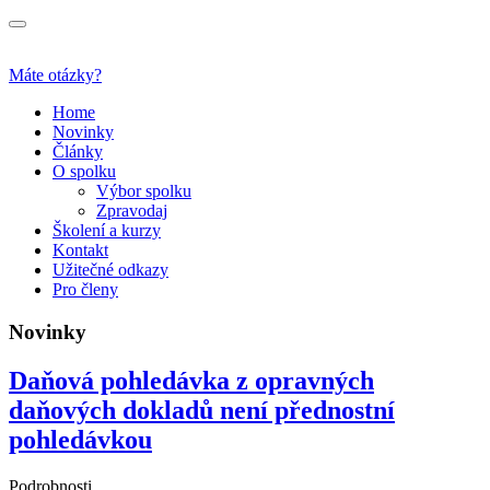
Máte otázky?
Home
Novinky
Články
O spolku
Výbor spolku
Zpravodaj
Školení a kurzy
Kontakt
Užitečné odkazy
Pro členy
Novinky
Daňová pohledávka z opravných
daňových dokladů není přednostní
pohledávkou
Podrobnosti