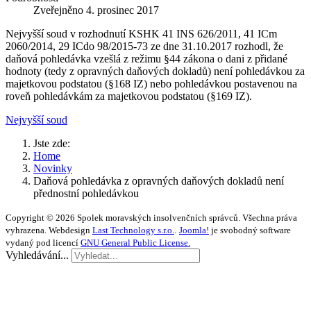
Zveřejněno
4. prosinec 2017
Nejvyšší soud v rozhodnutí KSHK 41 INS 626/2011, 41 ICm
2060/2014, 29 ICdo 98/2015-73 ze dne 31.10.2017 rozhodl, že
daňová pohledávka vzešlá z režimu §44 zákona o dani z přidané
hodnoty (tedy z opravných daňových dokladů) není pohledávkou za
majetkovou podstatou (§168 IZ) nebo pohledávkou postavenou na
roveň pohledávkám za majetkovou podstatou (§169 IZ).
Nejvyšší soud
Jste zde:
Home
Novinky
Daňová pohledávka z opravných daňových dokladů není
přednostní pohledávkou
Copyright © 2026 Spolek moravských insolvenčních správců. Všechna práva
vyhrazena. Webdesign
Last Technology s.r.o.
.
Joomla!
je svobodný software
vydaný pod licencí
GNU General Public License.
Vyhledávání...